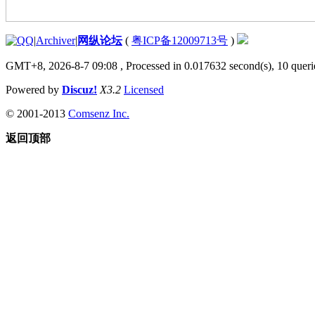
|
Archiver
|
网纵论坛
(
粤ICP备12009713号
)
GMT+8, 2026-8-7 09:08
, Processed in 0.017632 second(s), 10 querie
Powered by
Discuz!
X3.2
Licensed
© 2001-2013
Comsenz Inc.
返回顶部