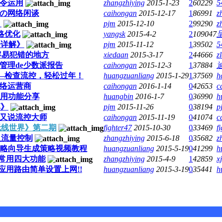
命令运用
zhangzhiying
2015-1-23
2
60229
5
网络の网络闲谈
caihongan
2015-12-17
1
86991
z
》
pjm
2015-12-10
2
99290
z
策略优化
yangsk
2015-4-2
2
109047
署详解》
pjm
2015-11-12
1
39502
5
控-容易犯错的地方
xiedaan
2015-3-17
2
44666
z
络管理de少数派报告
caihongan
2015-12-3
1
37884
培训—检查流控，轻松过年！
huangzuanliang
2015-1-29
1
37569
h
识网络运营商
caihongan
2016-1-14
0
42653
c
机常用功能分享
huangbin
2016-1-7
0
36990
h
享》
pjm
2015-11-26
0
38194
p
络之又说流控大师
caihongan
2015-11-19
0
41074
c
入无线世界》第二期
fighter47
2015-10-30
0
33469
f
由及流量控制
zhangzhiying
2015-6-18
0
35682
z
之策略向导生成策略视频教程
huangzuanliang
2015-5-19
0
41299
h
师-常用四大功能
zhangzhiying
2015-4-9
1
42859
x
器应用路由简单设置上网!!
huangzuanliang
2015-3-19
0
35441
h