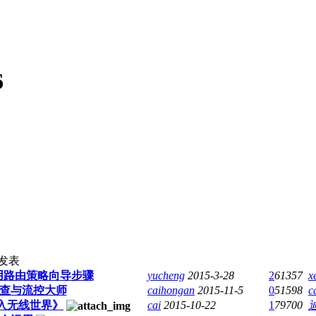
6
发表
】应用路由策略向导步骤
yucheng
2015-3-28
2
61357
x
障排查与流控大师
caihongan
2015-11-5
0
51598
c
始进入无线世界》
cai
2015-10-22
1
79700