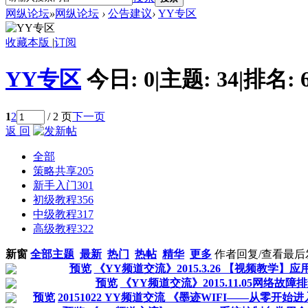
网纵论坛
»
网纵论坛
›
公告建议
›
YY专区
收藏本版
|
订阅
YY专区
今日:
0
|
主题:
34
|
排名:
1
2
/ 2 页
下一页
返 回
全部
策略共享
205
新手入门
301
初级教程
356
中级教程
317
高级教程
322
新窗
全部主题
最新
热门
热帖
精华
更多
作者
回复/查看
最后
预览
《YY频道交流》2015.3.26 【视频教学
预览
《YY频道交流》2015.11.05网络故
预览
20151022 YY频道交流 《墨迹WIFI——从零开