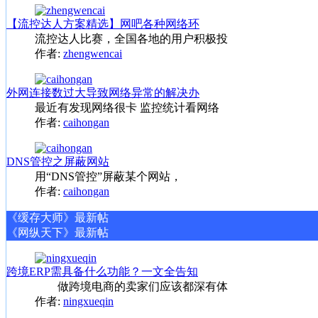
【流控达人方案精选】网吧各种网络环
流控达人比赛，全国各地的用户积极投
作者:
zhengwencai
外网连接数过大导致网络异常的解决办
最近有发现网络很卡 监控统计看网络
作者:
caihongan
DNS管控之屏蔽网站
用“DNS管控”屏蔽某个网站，
作者:
caihongan
《缓存大师》最新帖
《网纵天下》最新帖
跨境ERP需具备什么功能？一文全告知
做跨境电商的卖家们应该都深有体
作者:
ningxueqin