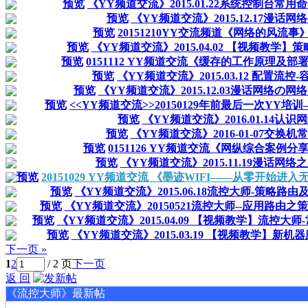
预览
《YY频道交流》2015.01.22系统控制台常用
预览
《YY频道交流》2015.12.17漫话
预览
20151210YY交流频道《网络的风流事
预览
《YY频道交流》2015.04.02 【视频教学】
预览
0151112 YY频道交流《缓存的工作原理及部
预览
《YY频道交流》2015.03.12 配置流
预览
《YY频道交流》2015.12.03漫话网络の网
预览
<<YY频道交流>>20150129年前最后一次YY
预览
《YY频道交流》2016.01.14认
预览
《YY频道交流》2016-01-07交换
预览
0151126 YY频道交流《网纵综合案例分
预览
《YY频道交流》2015.11.19漫话网
预览
20151029 YY频道交流 《墨迹WIFI——从零开始进
预览
《YY频道交流》2015.06.18流控大师-策略路
预览
《YY频道交流》20150521流控大师--应用路由
预览
《YY频道交流》2015.04.09 【视频教学】流控大
预览
《YY频道交流》2015.03.19 【视频教学】新机
下一页 »
1
2
/ 2 页
下一页
返 回
《流控大师》最新帖