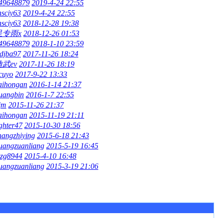
49648879
2019-4-24 22:55
hsciy63
2019-4-24 22:55
hsciy63
2018-12-28 19:38
呈专雨x
2018-12-26 01:53
49648879
2018-1-10 23:59
ldjba97
2017-11-26 18:24
迪武ev
2017-11-26 18:19
cuyo
2017-9-22 13:33
aihongan
2016-1-14 21:37
uangbin
2016-1-7 22:55
jm
2015-11-26 21:37
aihongan
2015-11-19 21:11
ighter47
2015-10-30 18:56
hangzhiying
2015-6-18 21:43
uangzuanliang
2015-5-19 16:45
jzg8944
2015-4-10 16:48
uangzuanliang
2015-3-19 21:06