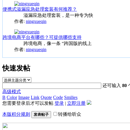
便携式溢漏应急处理套装有何推荐？
溢漏应急处理套装，是一种专为快
作者:
ningxueqin
跨境电商平台有哪些？可提供哪些支持
跨境电商，像一条 “跨国版的线上
作者:
ningxueqin
快速发帖
还可输入
80
高级模式
B
Color
Image
Link
Quote
Code
Smilies
您需要登录后才可以发帖
登录
|
立即注册
本版积分规则
转播给听众
发表帖子